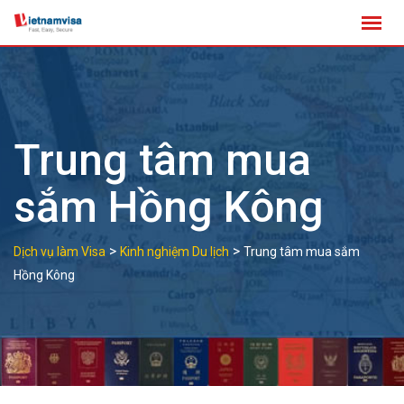
Skip
to
content
Trung tâm mua
sắm Hồng Kông
>
>
Dịch vụ làm Visa
Kinh nghiệm Du lịch
Trung tâm mua sắm
Hồng Kông