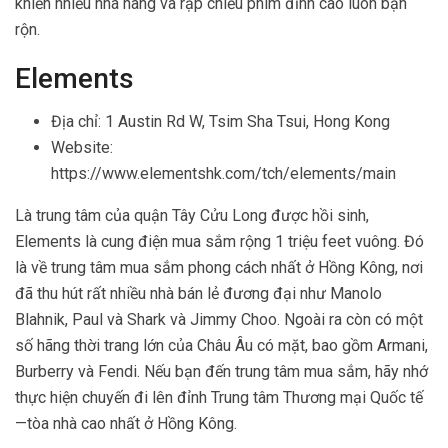
khiến nhiều nhà hàng và rạp chiếu phim đỉnh cao luôn bận
rộn.
Elements
Địa chỉ: 1 Austin Rd W, Tsim Sha Tsui, Hong Kong
Website:
https://www.elementshk.com/tch/elements/main
Là trung tâm của quận Tây Cửu Long được hồi sinh,
Elements là cung điện mua sắm rộng 1 triệu feet vuông. Đó
là về trung tâm mua sắm phong cách nhất ở Hồng Kông, nơi
đã thu hút rất nhiều nhà bán lẻ đương đại như Manolo
Blahnik, Paul và Shark và Jimmy Choo. Ngoài ra còn có một
số hãng thời trang lớn của Châu Âu có mặt, bao gồm Armani,
Burberry và Fendi. Nếu bạn đến trung tâm mua sắm, hãy nhớ
thực hiện chuyến đi lên đỉnh Trung tâm Thương mại Quốc tế
—tòa nhà cao nhất ở Hồng Kông.