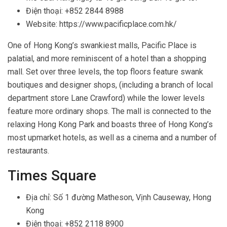
Điện thoại: +852 2844 8988
Website: https://www.pacificplace.com.hk/
One of Hong Kong’s swankiest malls, Pacific Place is
palatial, and more reminiscent of a hotel than a shopping
mall. Set over three levels, the top floors feature swank
boutiques and designer shops, (including a branch of local
department store Lane Crawford) while the lower levels
feature more ordinary shops. The mall is connected to the
relaxing Hong Kong Park and boasts three of Hong Kong’s
most upmarket hotels, as well as a cinema and a number of
restaurants.
Times Square
Địa chỉ: Số 1 đường Matheson, Vịnh Causeway, Hong
Kong
Điện thoại: +852 2118 8900