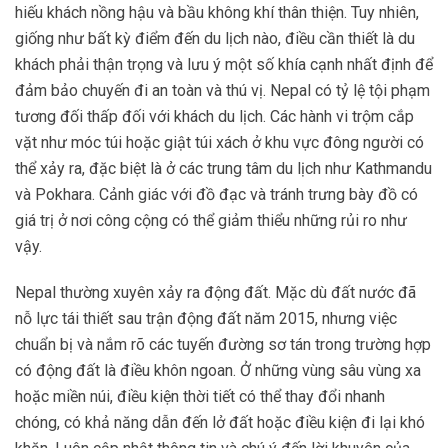
hiếu khách nồng hậu và bầu không khí thân thiện. Tuy nhiên,
giống như bất kỳ điểm đến du lịch nào, điều cần thiết là du
khách phải thận trọng và lưu ý một số khía cạnh nhất định để
đảm bảo chuyến đi an toàn và thú vị. Nepal có tỷ lệ tội phạm
tương đối thấp đối với khách du lịch. Các hành vi trộm cắp
vặt như móc túi hoặc giật túi xách ở khu vực đông người có
thể xảy ra, đặc biệt là ở các trung tâm du lịch như Kathmandu
và Pokhara. Cảnh giác với đồ đạc và tránh trưng bày đồ có
giá trị ở nơi công cộng có thể giảm thiểu những rủi ro như
vậy.
Nepal thường xuyên xảy ra động đất. Mặc dù đất nước đã
nỗ lực tái thiết sau trận động đất năm 2015, nhưng việc
chuẩn bị và nắm rõ các tuyến đường sơ tán trong trường hợp
có động đất là điều khôn ngoan. Ở những vùng sâu vùng xa
hoặc miền núi, điều kiện thời tiết có thể thay đổi nhanh
chóng, có khả năng dẫn đến lở đất hoặc điều kiện đi lại khó