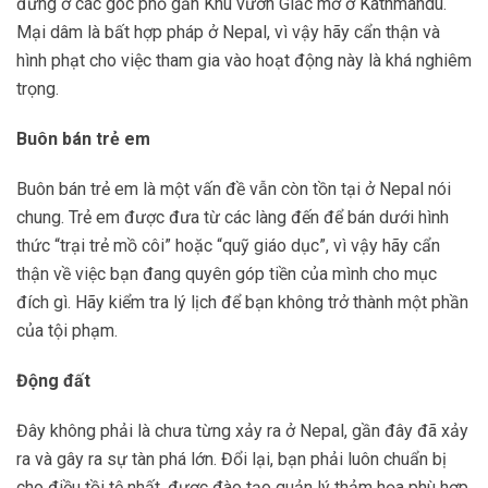
đứng ở các góc phố gần Khu vườn Giấc mơ ở Kathmandu.
Mại dâm là bất hợp pháp ở Nepal, vì vậy hãy cẩn thận và
hình phạt cho việc tham gia vào hoạt động này là khá nghiêm
trọng.
Buôn bán trẻ em
Buôn bán trẻ em là một vấn đề vẫn còn tồn tại ở Nepal nói
chung. Trẻ em được đưa từ các làng đến để bán dưới hình
thức “trại trẻ mồ côi” hoặc “quỹ giáo dục”, vì vậy hãy cẩn
thận về việc bạn đang quyên góp tiền của mình cho mục
đích gì. Hãy kiểm tra lý lịch để bạn không trở thành một phần
của tội phạm.
Động đất
Đây không phải là chưa từng xảy ra ở Nepal, gần đây đã xảy
ra và gây ra sự tàn phá lớn. Đổi lại, bạn phải luôn chuẩn bị
cho điều tồi tệ nhất, được đào tạo quản lý thảm họa phù hợp