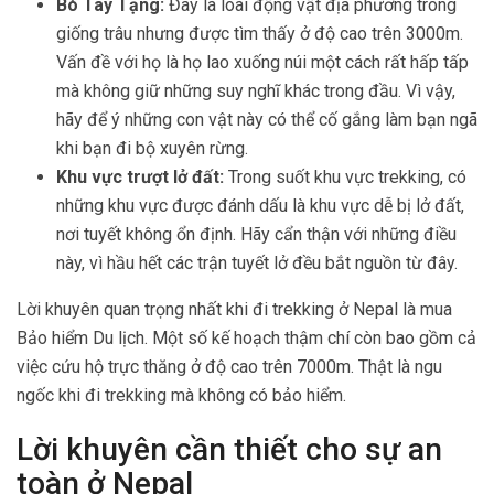
Bò Tây Tạng:
Đây là loài động vật địa phương trông
giống trâu nhưng được tìm thấy ở độ cao trên 3000m.
Vấn đề với họ là họ lao xuống núi một cách rất hấp tấp
mà không giữ những suy nghĩ khác trong đầu. Vì vậy,
hãy để ý những con vật này có thể cố gắng làm bạn ngã
khi bạn đi bộ xuyên rừng.
Khu vực trượt lở đất:
Trong suốt khu vực trekking, có
những khu vực được đánh dấu là khu vực dễ bị lở đất,
nơi tuyết không ổn định. Hãy cẩn thận với những điều
này, vì hầu hết các trận tuyết lở đều bắt nguồn từ đây.
Lời khuyên quan trọng nhất khi đi trekking ở Nepal là mua
Bảo hiểm Du lịch. Một số kế hoạch thậm chí còn bao gồm cả
việc cứu hộ trực thăng ở độ cao trên 7000m. Thật là ngu
ngốc khi đi trekking mà không có bảo hiểm.
Lời khuyên cần thiết cho sự an
toàn ở Nepal