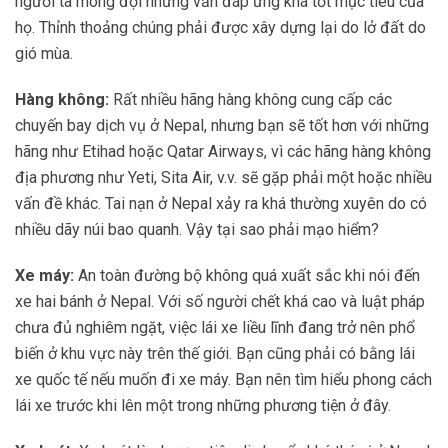
người ta mong đợi nhưng vẫn đáp ứng khá tốt mục tiêu của
họ. Thỉnh thoảng chúng phải được xây dựng lại do lở đất do
gió mùa.
Hàng không:
Rất nhiều hãng hàng không cung cấp các
chuyến bay dịch vụ ở Nepal, nhưng bạn sẽ tốt hơn với những
hãng như Etihad hoặc Qatar Airways, vì các hãng hàng không
địa phương như Yeti, Sita Air, v.v. sẽ gặp phải một hoặc nhiều
vấn đề khác. Tai nạn ở Nepal xảy ra khá thường xuyên do có
nhiều dãy núi bao quanh. Vậy tại sao phải mạo hiểm?
Xe máy:
An toàn đường bộ không quá xuất sắc khi nói đến
xe hai bánh ở Nepal. Với số người chết khá cao và luật pháp
chưa đủ nghiêm ngặt, việc lái xe liều lĩnh đang trở nên phổ
biến ở khu vực này trên thế giới. Bạn cũng phải có bằng lái
xe quốc tế nếu muốn đi xe máy. Bạn nên tìm hiểu phong cách
lái xe trước khi lên một trong những phương tiện ở đây.