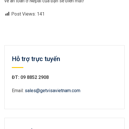
về an toàn ở Nepal của bạn sẽ biến mất!
Post Views:
141
Hỗ trợ trực tuyến
ĐT: 09 8852 2908
Email:
sales@getvisavietnam.com