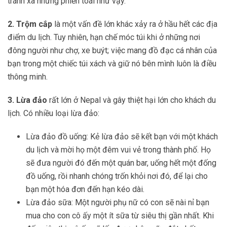
tránh xa những phiền toái như vậy.
2. Trộm cắp
là một vấn đề lớn khác xảy ra ở hầu hết các địa
điểm du lịch. Tuy nhiên, hạn chế móc túi khi ở những nơi
đông người như chợ, xe buýt; việc mang đồ đạc cá nhân của
bạn trong một chiếc túi xách và giữ nó bên mình luôn là điều
thông minh.
3. Lừa đảo
rất lớn ở Nepal và gây thiệt hại lớn cho khách du
lịch. Có nhiều loại lừa đảo:
Lừa đảo đồ uống: Kẻ lừa đảo sẽ kết bạn với một khách
du lịch và mời họ một đêm vui vẻ trong thành phố. Họ
sẽ đưa người đó đến một quán bar, uống hết một đống
đồ uống, rồi nhanh chóng trốn khỏi nơi đó, để lại cho
bạn một hóa đơn đến hạn kéo dài.
Lừa đảo sữa: Một người phụ nữ có con sẽ nài nỉ bạn
mua cho con cô ấy một ít sữa từ siêu thị gần nhất. Khi