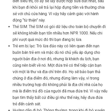
đến siêu thị, cô ấy sẽ lấy được hộp sữa đắt nhất, sau
khi bạn đi khỏi sẽ trả lại hộp đựng tiền và thường chia
sẻ với chủ cửa hàng. Vì vậy hãy cảnh giác với hành
động “từ thiện” này.
Thẻ SIM: Thẻ SIM có gói dữ liệu cho toàn bộ chuyến đi
sẽ không khiến bạn tốn nhiều hơn NPR 1000. Nếu chi
phí vượt quá mức đó thì bạn đang bị lừa.
Trẻ em bị lạc: Trò lừa đảo này có liên quan đến nạn
buôn bán trẻ em và mặc dù nó chủ yếu áp dụng cho
người bản địa ở nơi đó, nhưng là khách du lịch, bạn
cũng nên biết về nó. Một đứa trẻ có thể tiếp cận bạn
với một lá thư và địa chỉ trên đó. Họ sẽ bảo bạn thả
chúng ở địa điểm đó, nhưng đừng làm vậy, vì trong
nhiều trường hợp đó không phải là địa chỉ nhà của họ
mà là điểm trả đồ của người đã mua đứa trẻ. Vì vậy nếu
bạn tìm thấy bất cứ điều gì như thế này, hãy đưa đứa
trẻ đến cảnh sát.
Hướng dẫn đi bộ: Thông thường, trong khi đi bộ xuyên