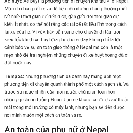
Xe buýt:
Xe buýt là phương tiện di chuyển khá thú vị ở Nepal.
Mặc dù chúng rất rẻ và dễ tiếp cận nhưng chúng thường mất
rất nhiều thời gian để đến đích, gần gấp đôi thời gian dự
kiến. Ít nhất, có thể nói rằng các tài xế rất liều lĩnh trong cách
lái xe của họ. Vì vậy, hãy sẵn sàng cho chuyến đi tàu lượn
siêu tốc khi đi xe buýt địa phương vì đây không chỉ là lời
cảnh báo về sự an toàn giao thông ở Nepal mà còn là một
mẹo nhỏ để trải nghiệm những chuyến đi xe buýt hoang dã ở
đất nước này.
Tempos:
Những phương tiện ba bánh này mang đến một
phương tiện di chuyển quanh thành phố một cách sạch sẽ. Và
trước sự ngạc nhiên của mọi người, chúng an toàn hơn
những gì chúng tưởng. Đúng, bạn sẽ không có được sự thoải
mái trong môi trường có máy lạnh, nhưng bạn sẽ đến được
nơi mình muốn một cách an toàn và rẻ.
An toàn của phụ nữ ở Nepal